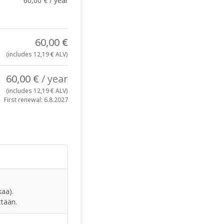
60,00
€
/ year
60,00
€
(includes
12,19
€
ALV)
60,00
€
/ year
(includes
12,19
€
ALV)
First renewal: 6.8.2027
kaa).
ttään.