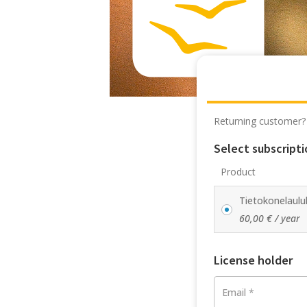
Returning customer
Select subscripti
Product
Tietokonelauluk
60,00
€
/ year
License holder
Email
*