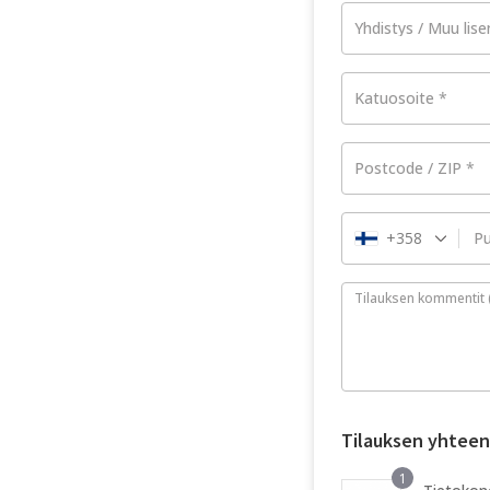
Yhdistys / Muu lise
Katuosoite
*
Postcode / ZIP
*
+358
Pu
Tilauksen kommentit
Tilauksen yhtee
1