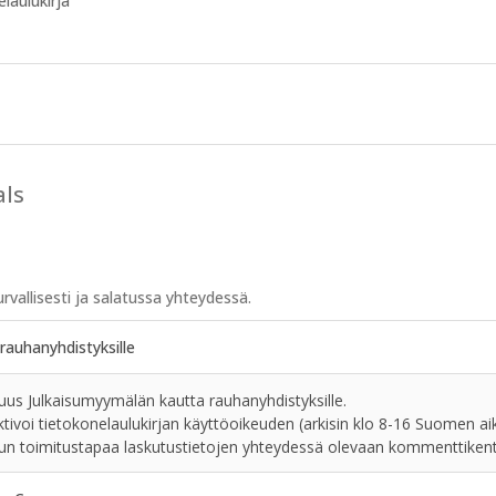
laulukirja
als
rvallisesti ja salatussa yhteydessä.
rauhanyhdistyksille
us Julkaisumyymälän kautta rauhanyhdistyksille.
tivoi tietokonelaulukirjan käyttöoikeuden (arkisin klo 8-16 Suomen ai
kun toimitustapaa laskutustietojen yhteydessä olevaan kommenttiken