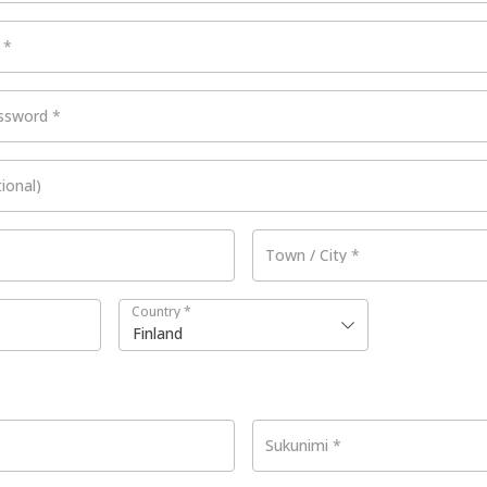
e
*
assword
*
ional)
Town / City
*
Country
*
Finland
Sukunimi
*