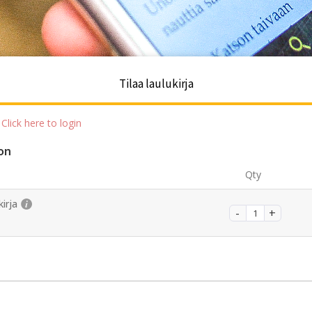
Tilaa laulukirja
?
Click here to login
on
Qty
irja