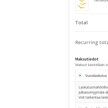
Tietokone
Total
Recurring tot
Maksutiedot
Maksut käsitellään tu
Vuosilaskutus 
Laskutusmahdollisu
Julkaisumyymälä ak
Voit tarkentaa las