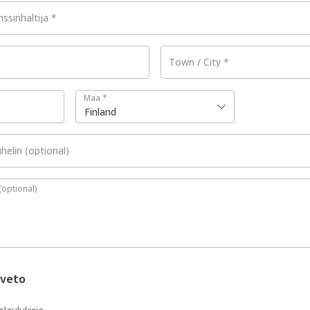
nssinhaltija
*
Town / City
*
Maa
*
Finland
helin
(optional)
(optional)
nveto