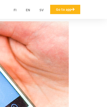
Go to app
FI
EN
SV